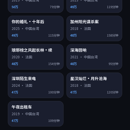
50万
79分钟
49万
119分钟
你的婚礼·十年后
加州阳光谋杀案
HD
HD
8.8
7.4
热门
热门
2025
·
中国台湾
2018
·
法国
49万
115分钟
48万
158分钟
琅琊榜之风起长林·续
深海回响
HD
HD
6.8
8.1
热门
热门
2020
·
法国
2021
·
中国台湾
48万
154分钟
48万
95分钟
深圳陌生来电
星汉灿烂·月升沧海
HD
HD
8.4
7.8
热门
热门
2024
·
法国
2018
·
法国
47万
100分钟
47万
120分钟
午夜出租车
HD
8.6
热门
2019
·
中国台湾
47万
109分钟