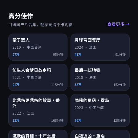
高分佳作
查看更多 →
口碑国产片合集，畅享高清不卡观影
9.4
9.4
量子恋人
月球背面餐厅
HD
HD
2019
·
中国台湾
2024
·
法国
27万
95分钟
41万
91分钟
9.4
9.4
仿生人会梦见故乡吗
最后一班地铁
HD
HD
2021
·
中国台湾
2018
·
法国
22万
115分钟
35万
152分钟
9.3
9.2
比悲伤更悲伤的故事·番
隐秘的角落·雾岛
HD
4K超清
外
2023
·
中国台湾
2022
·
法国
12万
168分钟
36万
129分钟
9.2
9.2
沉默的真相·十年之后
白夜追凶·重启
HD
HD