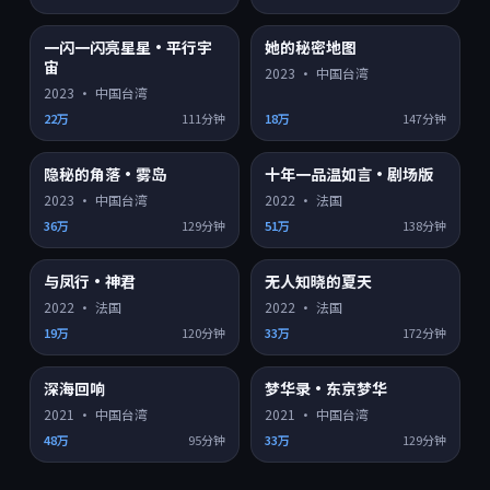
一闪一闪亮星星·平行宇
她的秘密地图
4K超清
4K超清
8.8
9.1
宙
2023
·
中国台湾
2023
·
中国台湾
22万
111分钟
18万
147分钟
隐秘的角落·雾岛
十年一品温如言·剧场版
4K超清
HD
9.2
8.2
2023
·
中国台湾
2022
·
法国
36万
129分钟
51万
138分钟
与凤行·神君
无人知晓的夏天
HD
HD
8.3
8.6
2022
·
法国
2022
·
法国
19万
120分钟
33万
172分钟
深海回响
梦华录·东京梦华
HD
HD
8.1
7.3
2021
·
中国台湾
2021
·
中国台湾
48万
95分钟
33万
129分钟