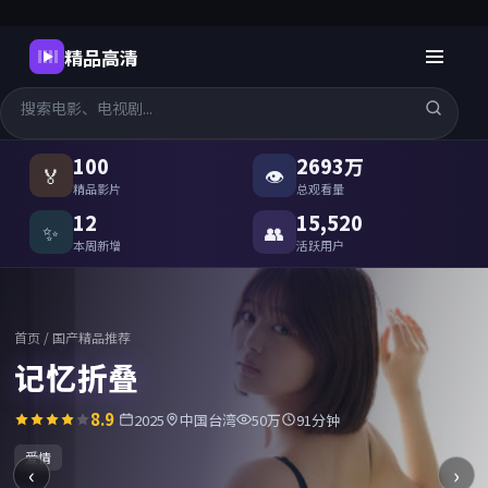
精品高清
国产精品高清在线观看
-
精品高
100
2693万
🏅
👁
精品影片
总观看量
12
15,520
✨
👥
本周新增
活跃用户
首页
/
国产精品推荐
记忆折叠
8.9
2025
中国台湾
50万
91分钟
爱情
‹
›