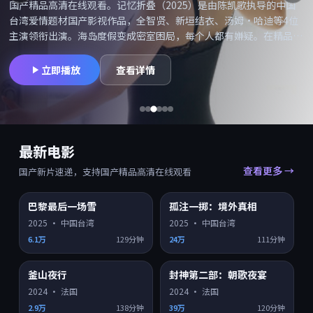
国产精品高清在线观看。记忆折叠（2025）是由陈凯歌执导的中国
台湾爱情题材国产影视作品，全智贤、新垣结衣、汤姆·哈迪等4位
主演领衔出演。海岛度假变成密室困局，每个人都有嫌疑。在精品高
清网可搜索「记忆折叠在线观看」「记忆折叠高清」并享受国产精品
高清在线观看，同类型爱情国产片持续更新。摄影与配乐备受好评，
立即播放
查看详情
适合喜欢院线质感的观众。
最新电影
查看更多 →
国产新片速递，支持国产精品高清在线观看
巴黎最后一场雪
孤注一掷：境外真相
HD
HD
7.9
7.5
2025
·
中国台湾
2025
·
中国台湾
6.1万
129分钟
24万
111分钟
釜山夜行
封神第二部：朝歌夜宴
HD
HD
7.4
7.0
2024
·
法国
2024
·
法国
2.9万
138分钟
39万
120分钟