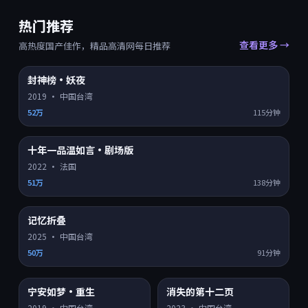
热门推荐
查看更多 →
高热度国产佳作，精品高清网每日推荐
封神榜·妖夜
HD
8.0
热门 TOP
1
2019
·
中国台湾
52万
115分钟
十年一品温如言·剧场版
HD
8.2
热门 TOP
2
2022
·
法国
51万
138分钟
记忆折叠
HD
8.9
热门 TOP
3
2025
·
中国台湾
50万
91分钟
宁安如梦·重生
消失的第十二页
HD
4K超清
8.3
7.2
热门
热门
2019
·
中国台湾
2023
·
中国台湾